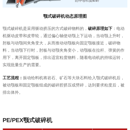
颚式破碎机动态原理图
颚式破碎机是采用驱动挤压的方式破碎物料的，
破碎原理如下
：电动
机驱动皮带和皮带轮，通过偏心轴使动颚上下运动，当动颚上升时，
肘板与动颚间夹角变大，从而推动动颚板向固定颚板接近，破碎物
料，当动颚下行时，肘板与动颚夹角变小，动颚板在拉杆、弹簧的作
用下，离开固定颚板，排出适宜粒度物料，随着电动机的持续运转，
实现批量生产的需要。
工艺流程：
振动给料机将岩石、矿石等大块石料给入颚式破碎机后，
被动颚板和固定颚板组成的破碎腔挤压或劈碎，达到要求粒度后，被
排出体外。
PE/PEX颚式破碎机