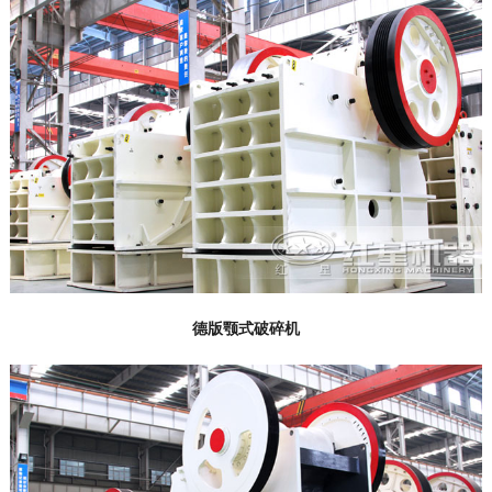
德版颚式破碎机